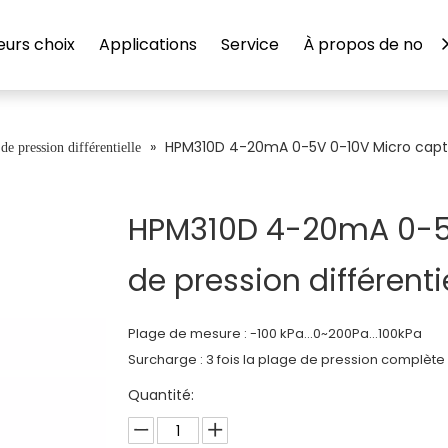
eurs choix
Applications
Service
À propos de nous
»
HPM310D 4-20mA 0-5V 0-10V Micro capteu
de pression différentielle
HPM310D 4-20mA 0-5V
de pression différenti
Plage de mesure : -100 kPa...0~200Pa...100kPa
Surcharge : 3 fois la plage de pression complète
Quantité: