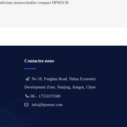
HPM3136
pression HPTM180
de pression di
mo
Contactez-nous

No.18, Fenghua Road, Yuhua Economic
Development Zone, Nanjing, Jiangsu, Chine

+86 - 17551075580

info@hjsensor.com