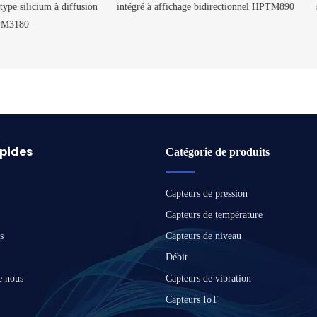
é à affichage bidirectionnel HPTM890
silicium monocristallin compact 
apides
Catégorie de produits
Capteurs de pression
Capteurs de température
s
Capteurs de niveau
Débit
e nous
Capteurs de vibration
Capteurs IoT