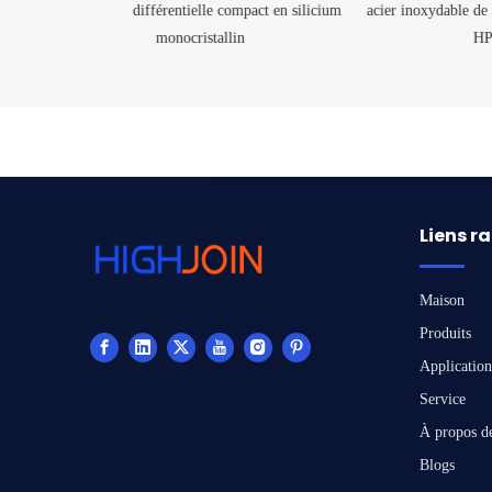
 compact en silicium
acier inoxydable de type silicium à diffusion
intégr
llin
HPM3180
Liens r
Maison
Produits
Application
Service
À propos d
Blogs