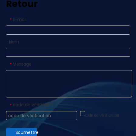
Retour
E-mail
*
Nom
Message
*
code de vérification
*
Soumettre