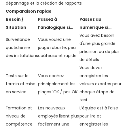
dépannage et la création de rapports.
Comparaison rapide
Besoin /
Passez à
Passez au
Situation
l’analogique si…
numérique si…
Vous avez besoin
Surveillance
Vous voulez une
d'une plus grande
quotidienne
jauge robuste, peu
précision ou de plus
des installations
coûteuse et rapide
de détails
Vous devez
Tests sur le
Vous cochez
enregistrer les
terrain et mise
principalement les
valeurs exactes pour
en service
plages 'OK / pas OK'
chaque étape de
test
Formation et
Les nouveaux
L’équipe est à l’aise
niveau de
employés lisent plus
pour lire et
compétence
facilement une
enregistrer les