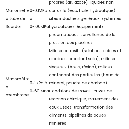
propres (air, azote), liquides non
Manomètre
0~0,1MPa
corrosifs (eau, huile hydraulique) :
à tube de
à
sites industriels généraux, systèmes
Bourdon
0~100MPa
hydrauliques, équipements
pneumatiques, surveillance de la
pression des pipelines
Milieux corrosifs (solutions acides et
alcalines, brouillard salin), milieux
visqueux (boue, résine), milieux
contenant des particules (boue de
Manomètre
0~1 kPa à
minerai, poudre de charbon).
à
0~60 MPa
Conditions de travail : cuves de
membrane
réaction chimique, traitement des
eaux usées, transformation des
aliments, pipelines de boues
minières