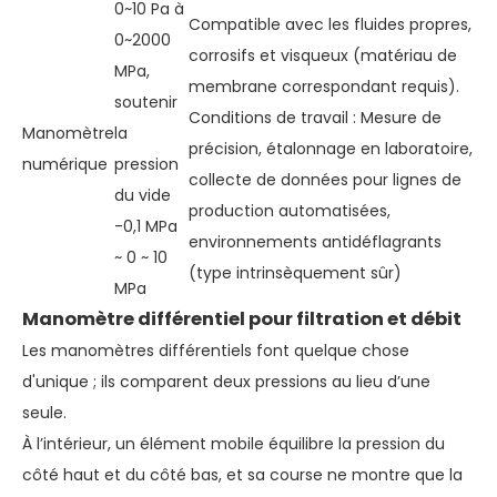
0~10 Pa à
Compatible avec les fluides propres,
0~2000
corrosifs et visqueux (matériau de
MPa,
membrane correspondant requis).
soutenir
Conditions de travail : Mesure de
Manomètre
la
précision, étalonnage en laboratoire,
numérique
pression
collecte de données pour lignes de
du vide
production automatisées,
-0,1 MPa
environnements antidéflagrants
~ 0 ~ 10
(type intrinsèquement sûr)
MPa
Manomètre différentiel pour filtration et débit
Les manomètres différentiels font quelque chose
d'unique ; ils comparent deux pressions au lieu d’une
seule.
À l’intérieur, un élément mobile équilibre la pression du
côté haut et du côté bas, et sa course ne montre que la