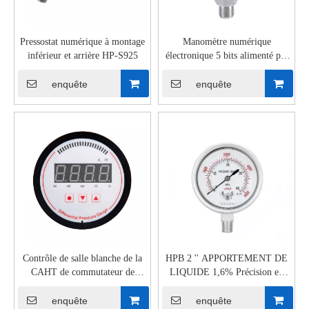
Pressostat numérique à montage
Manomètre numérique
inférieur et arrière HP-S925
électronique 5 bits alimenté par
batterie HPE80
enquête
enquête
Contrôle de salle blanche de la
HPB 2 '' APPORTEMENT DE
CAHT de commutateur de
LIQUIDE 1,6% Précision en
pression numérique d'air propre
acier inoxydable
enquête
enquête