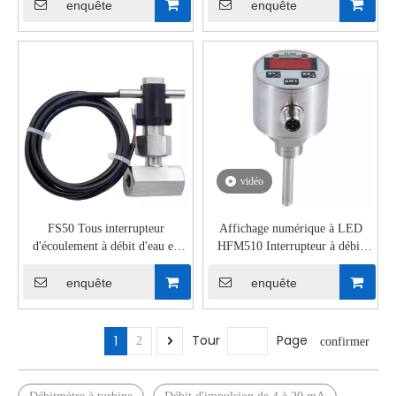
enquête
enquête
vidéo
FS50 Tous interrupteur
Affichage numérique à LED
d'écoulement à débit d'eau en
HFM510 Interrupteur à débit
acier inoxydable
thermique explicite
enquête
enquête
Tour
Page
1
2
confirmer