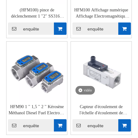
(HFM100) pince de
HFM100 Affichage numérique
déclenchement 1 ''2'' SS316L
Affichage Electromagnétique
débitmètre de bière
Entraîneux
électromagnétique
enquête
enquête
vidéo
HFM90 1 '' 1,5 '' 2 '' Kérosène
Capteur d'écoulement de
Méthanol Diesel Fuel Electronic
l'échelle d'écoulement de
Digital Turbine Flowmètre
l'échelle de flux de pointeur
FS20D Capteur d'écoulement
enquête
enquête