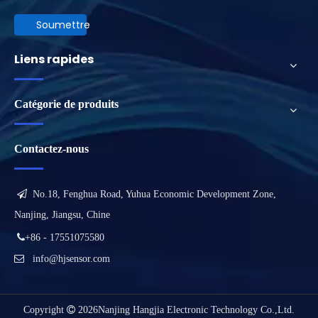
Soumettre
Liens rapides
Catégorie de produits
Contactez-nous

No.18, Fenghua Road, Yuhua Economic Development Zone,
Nanjing, Jiangsu, Chine

+86 - 17551075580

info@hjsensor.com
Copyright

2026
Nanjing Hangjia Electronic Technology Co.,Ltd.