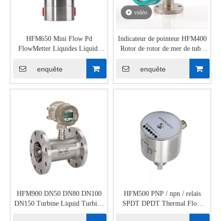
vidéo
HFM650 Mini Flow Pd
Indicateur de pointeur HFM400
FlowMetter Liquides Liquids
Rotor de rotor de mer de tube
Gear Flowmètre
métallique
enquête
enquête
HFM900 DN50 DN80 DN100
HFM500 PNP / npn / relais
DN150 Turbine Liquid Turbine
SPDT DPDT Thermal Flow
Metter
Interrupteur