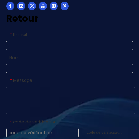
Retour
E-mail
*
Nom
Message
*
code de vérification
*