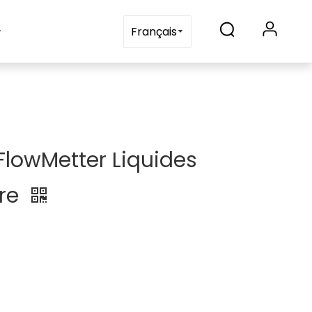
Blogs
Contactez-nous
Français
FlowMetter Liquides
tre