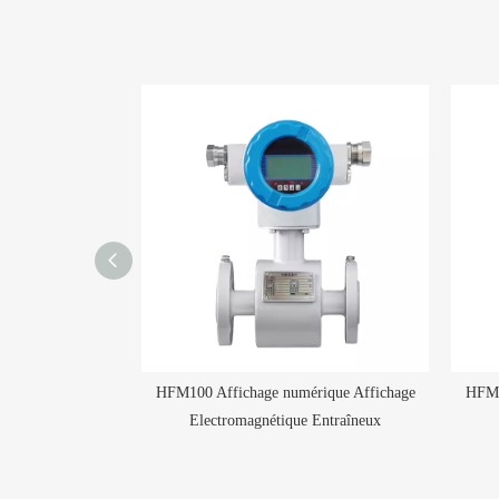
rique Affichage
HFM100 Affichage numérique Affichage
HFM1
 Entraîneux
Electromagnétique Entraîneux