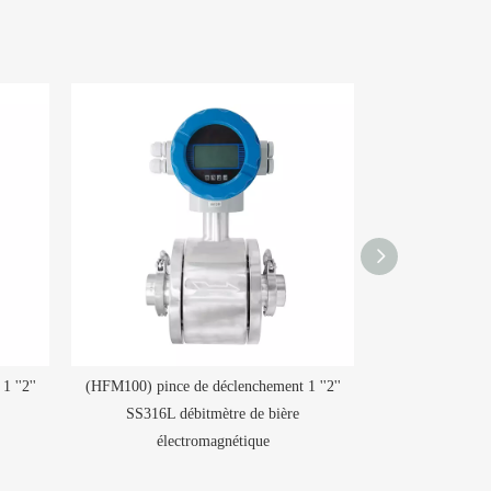
 ''2''
(HFM100) pince de déclenchement 1 ''2''
FS50 Tous interru
SS316L débitmètre de bière
d'eau en
électromagnétique