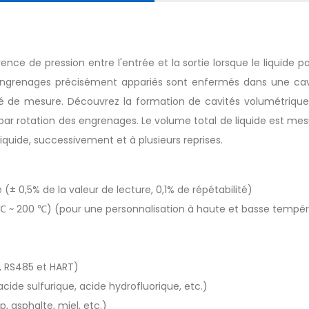
ence de pression entre l'entrée et la sortie lorsque le liquide 
 engrenages précisément appariés sont enfermés dans une cav
 de mesure. Découvrez la formation de cavités volumétriques 
 par rotation des engrenages. Le volume total de liquide est m
quide, successivement et à plusieurs reprises.
(± 0,5% de la valeur de lecture, 0,1% de répétabilité)
 ~ 200 ℃) (pour une personnalisation à haute et basse températ
g, RS485 et HART)
ide sulfurique, acide hydrofluorique, etc.)
, asphalte, miel, etc.)