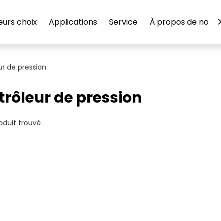
eurs choix
Applications
Service
À propos de nous
ur de pression
rôleur de pression
oduit trouvé