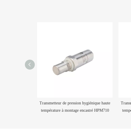
 d'air et de vent
Transmetteur de pression hygiénique haute
Trans
ue HPM231
température à montage encastré HPM710
temp