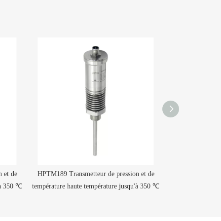
 et de
HPTM189 Transmetteur de pression et de
Transmetteur de 
'à 350 ℃
température haute température jusqu'à 350 ℃
température à 