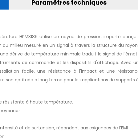
Paramètres techniques
empérature HPM3189 utilise un noyau de pression importé conç
n du milieu mesuré en un signal à travers la structure du rayo
c une dérive de température minimale traduit le signal de l'ém
struments de commande et les dispositifs d'affichage. Avec un
nstallation facile, une résistance à l'impact et une résist
 son aptitude à long terme pour les applications de supports 
tée résistante à haute température.
moyennes.
intensité et de surtension, répondant aux exigences de l'EMI.
on.