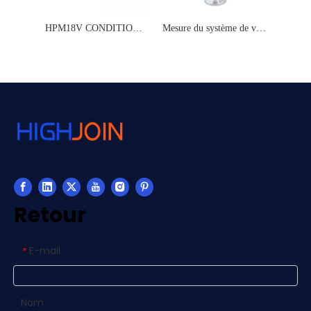
HPM18V CONDITION DE CONDITION DE VIE
Mesure du système de vide du transmetteur de pression absolue KF16
Retour
E-mail
*
Nom