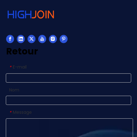
Retour
E-mail
*
Nom
Message
*