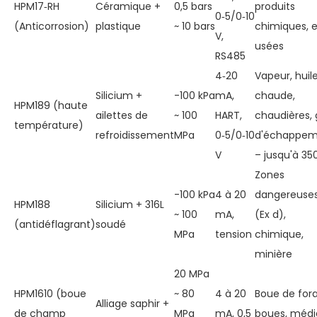
HPM17‑RH
Céramique +
0,5 bars
produits
0‑5/0‑10
(Anticorrosion)
plastique
~ 10 bars
chimiques, 
V,
usées
RS485
4‑20
Vapeur, huil
Silicium +
-100 kPa
mA,
chaude,
HPM189 (haute
ailettes de
~ 100
HART,
chaudières, 
température)
refroidissement
MPa
0‑5/0‑10
d'échappem
V
– ​​jusqu'à 3
Zones
-100 kPa
4 à 20
dangereuse
HPM188
Silicium + 316L
~ 100
mA,
(Ex d),
(antidéflagrant)
soudé
MPa
tension
chimique,
minière
20 MPa
HPM1610 (boue
~ 80
4 à 20
Boue de for
Alliage saphir +
de champ
MPa
mA, 0,5
boues, médi