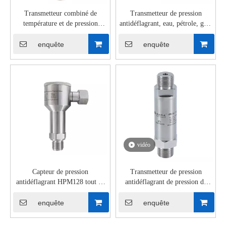
Transmetteur combiné de
Transmetteur de pression
température et de pression
antidéflagrant, eau, pétrole, gaz,
HPTM180
4-20mA, HPM188
enquête
enquête
vidéo
Capteur de pression
Transmetteur de pression
antidéflagrant HPM128 tout en
antidéflagrant de pression de
acier inoxydable
gaz, de pétrole et d'eau,
HPM188 4-20mA, précision
enquête
enquête
0.5%