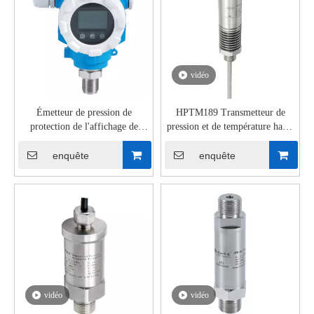
vidéo
Émetteur de pression de
HPTM189 Transmetteur de
protection de l'affichage de
pression et de température haute
l'écran écran intelligent HPM240
température jusqu'à 350 ℃
Smart Affichage
enquête
enquête
vidéo
vidéo