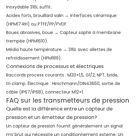
inoxydable 316L suffit.
Acides forts, brouillard salin → Interfaces céramique
(HPM17‑RH) ou PTFE/PP/PVDF.
Boues abrasives, boue → Capteur saphir à membrane
trempée (HPM1610).
Média haute température → 316L avec ailettes de
refroidissement (HPM189).
Connexions de processus et électriques
Raccords process courants : M20×1,5, G1/2, NPT, bride,
tri‑clamp. Électrique : Hirschmann/DIN43650, sortie de
câble (IP67/IP68), connecteur M12×1.
FAQ sur les transmetteurs de pression
Quelle est la différence entre un capteur de
pression et un émetteur de pression?
Un capteur de pression fournit généralement un signal
mV brut qui nécessite un conditionnement externe. Un