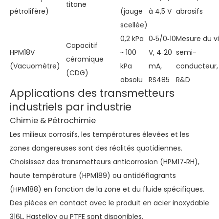
titane
pétrolifère)
(jauge
à 4,5 V
abrasifs
scellée)
0,2 kPa
0‑5/0‑10
Mesure du vi
Capacitif
HPM18V
~ 100
V, 4‑20
semi-
céramique
(Vacuomètre)
kPa
mA,
conducteur,
(CDG)
absolu
RS485
R&D
Applications des transmetteurs
industriels par industrie
Chimie & Pétrochimie
Les milieux corrosifs, les températures élevées et les
zones dangereuses sont des réalités quotidiennes.
Choisissez des transmetteurs anticorrosion (HPM17‑RH),
haute température (HPM189) ou antidéflagrants
(HPM188) en fonction de la zone et du fluide spécifiques.
Des pièces en contact avec le produit en acier inoxydable
316L, Hastelloy ou PTFE sont disponibles.