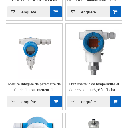
BRASS RÉFRIGÉRATION
de pression submersible combiné
SPÉCIAL Utilisé HVAC
à canal LED à 2 voies
Pression Transmittter
HPTM480
enquête
enquête
Mesure intégrée de paramètre de
Transmetteur de température et
fluide de transmetteur de
de pression intégré à affichage
pression de température
bidirectionnel HPTM890
HPTM280
enquête
enquête