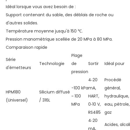
Idéal lorsque vous avez besoin de :
Support contenant du sable, des déblais de roche ou
d'autres solides.
Température moyenne jusqu'à 150 ℃.
Pression manométrique scellée de 20 MPa à 80 MPa.
Comparaison rapide
Plage
Série
Technologie
de
Sortir
Idéal pour
d'émetteurs
pression
4‑20
Procédé
-100 kPa
mA,
général,
HPM180
Silicium diffusé
~ 100
HART,
hydraulique,
(Universel)
/ 316L
MPa
0‑10 V,
eau, pétrole,
RS485
gaz
4‑20
Acides, alcali
mA,