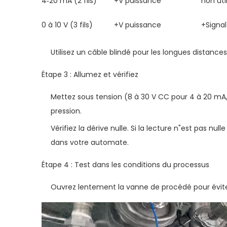
4‑20 mA (2 fils)
+V puissance
non uti
0 à 10 V (3 fils)
+V puissance
+Signal
Utilisez un câble blindé pour les longues distance
Étape 3 : Allumez et vérifiez
Mettez sous tension (8 à 30 V CC pour 4 à 20 mA, 
pression.
Vérifiez la dérive nulle. Si la lecture n"est pas n
dans votre automate.
Étape 4 : Test dans les conditions du processus
Ouvrez lentement la vanne de procédé pour éviter