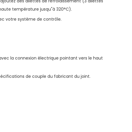
ajoutez des ailettes de refroidissement (3 ailettes
e haute température jusqu"à 320°C).
avec votre système de contrôle.
vec la connexion électrique pointant vers le haut
pécifications de couple du fabricant du joint.