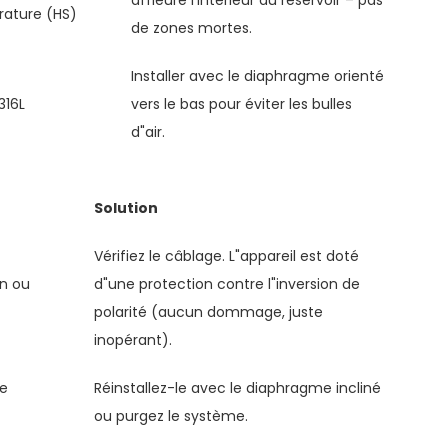
affleure l’intérieur du réservoir – pas
rature (HS)
de zones mortes.
Installer avec le diaphragme orienté
316L
vers le bas pour éviter les bulles
d"air.
Solution
Vérifiez le câblage. L"appareil est doté
n ou
d"une protection contre l"inversion de
polarité (aucun dommage, juste
inopérant).
le
Réinstallez-le avec le diaphragme incliné
ou purgez le système.