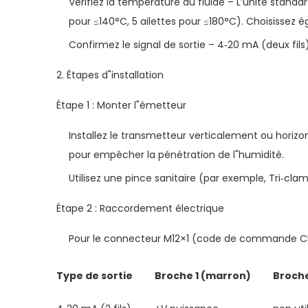
Vérifiez la température du fluide – L’unité standa
pour ≤140°C, 5 ailettes pour ≤180°C). Choisissez 
Confirmez le signal de sortie – 4‑20 mA (deux fils
2. Étapes d"installation
Étape 1 : Monter l"émetteur
Installez le transmetteur verticalement ou horiz
pour empêcher la pénétration de l"humidité.
Utilisez une pince sanitaire (par exemple, Tri‑clam
Étape 2 : Raccordement électrique
Pour le connecteur M12×1 (code de commande C5 o
Type de sortie
Broche 1 (marron)
Broche