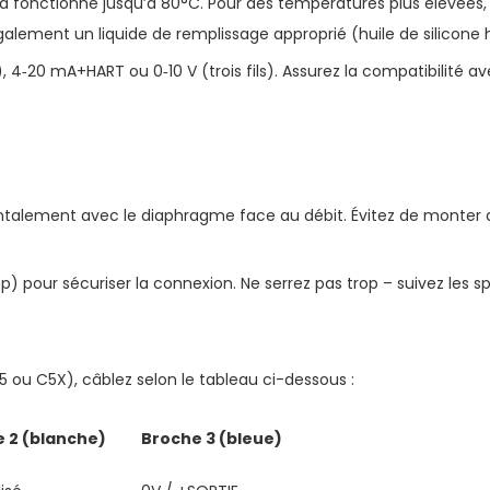
rd fonctionne jusqu’à 80°C. Pour des températures plus élevées, 
également un liquide de remplissage approprié (huile de silicon
), 4‑20 mA+HART ou 0‑10 V (trois fils). Assurez la compatibilité 
ontalement avec le diaphragme face au débit. Évitez de monter a
p) pour sécuriser la connexion. Ne serrez pas trop – suivez les s
u C5X), câblez selon le tableau ci-dessous :
 2 (blanche)
Broche 3 (bleue)