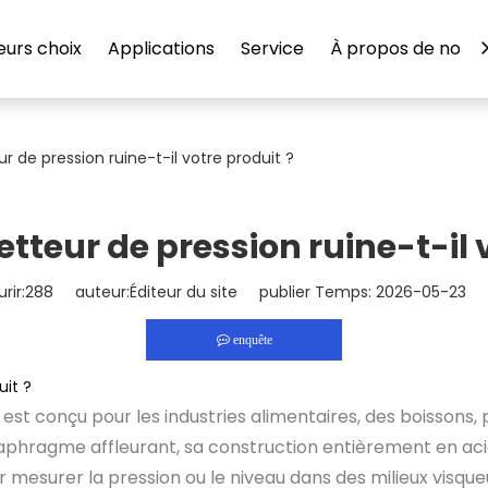
eurs choix
Applications
Service
À propos de nous
 de pression ruine-t-il votre produit ?
tteur de pression ruine-t-il v
rir:
288
auteur:Éditeur du site publier Temps: 2026-05-23 o
enquête
uit ?
est conçu pour les industries alimentaires, des boissons
 diaphragme affleurant, sa construction entièrement en aci
r mesurer la pression ou le niveau dans des milieux visqu