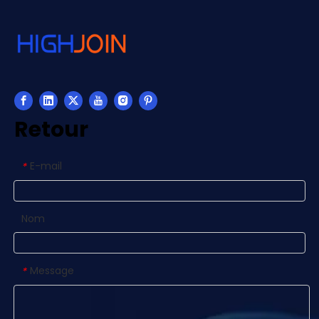
Retour
E-mail
*
Nom
Message
*