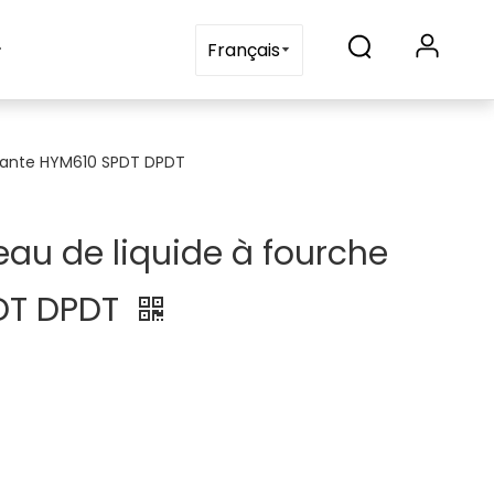
Blogs
Contactez-nous
Français
nante HYM610 SPDT DPDT
u de liquide à fourche
DT DPDT