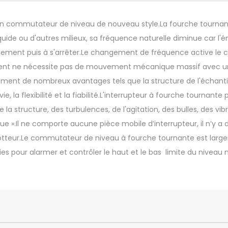
 commutateur de niveau de nouveau style.La fourche tournant
iquide ou d'autres milieux, sa fréquence naturelle diminue car l
quement puis à s'arrêter.Le changement de fréquence active le
ent ne nécessite pas de mouvement mécanique massif avec une 
ement de nombreux avantages tels que la structure de l'échantil
, la flexibilité et la fiabilité.L'interrupteur à fourche tournante
e la structure, des turbulences, de l'agitation, des bulles, des vi
ue ».Il ne comporte aucune pièce mobile d’interrupteur, il n’y a
teur.Le commutateur de niveau à fourche tournante est largemen
ies pour alarmer et contrôler le haut et le bas limite du niveau 