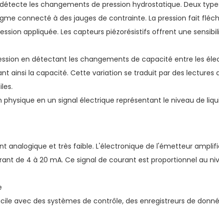
on détecte les changements de pression hydrostatique. Deux type
ragme connecté à des jauges de contrainte. La pression fait fléch
sion appliquée. Les capteurs piézorésistifs offrent une sensibil
ression en détectant les changements de capacité entre les élec
ant ainsi la capacité. Cette variation se traduit par des lecture
les.
 physique en un signal électrique représentant le niveau de liqu
 analogique et très faible. L'électronique de l'émetteur amplifie 
ant de 4 à 20 mA. Ce signal de courant est proportionnel au nive
e
acile avec des systèmes de contrôle, des enregistreurs de donné