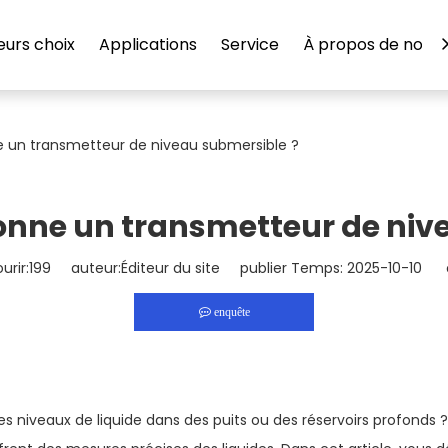
eurs choix
Applications
Service
À propos de nous
un transmetteur de niveau submersible ?
nne un transmetteur de nive
rir:
199
auteur:Éditeur du site publier Temps: 2025-10-10 o
enquête
iveaux de liquide dans des puits ou des réservoirs profonds 