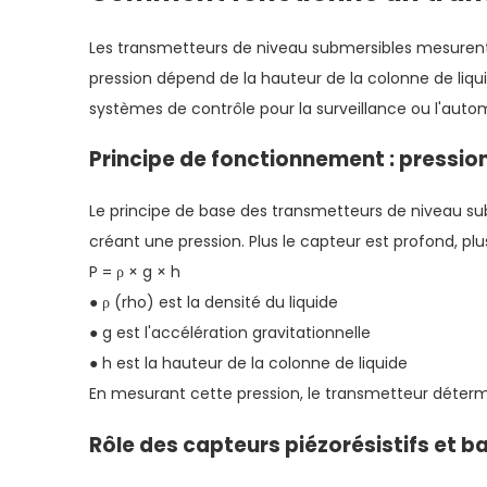
Les transmetteurs de niveau submersibles mesurent l
pression dépend de la hauteur de la colonne de liqui
systèmes de contrôle pour la surveillance ou l'autom
Principe de fonctionnement : pressio
Le principe de base des transmetteurs de niveau sub
créant une pression. Plus le capteur est profond, plus 
P = ρ × g × h
● ρ (rho) est la densité du liquide
● g est l'accélération gravitationnelle
● h est la hauteur de la colonne de liquide
En mesurant cette pression, le transmetteur détermi
Rôle des capteurs piézorésistifs et b