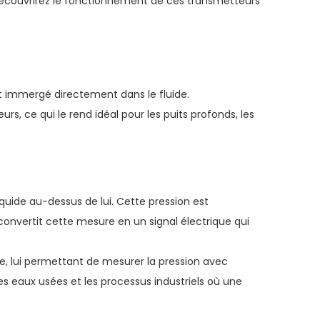
s découvrirez le fonctionnement de ces transmetteurs
t immergé directement dans le fluide.
rs, ce qui le rend idéal pour les puits profonds, les
uide au-dessus de lui. Cette pression est
l convertit cette mesure en un signal électrique qui
, lui permettant de mesurer la pression avec
des eaux usées et les processus industriels où une