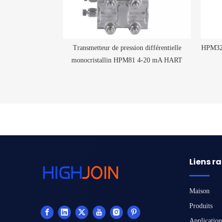
S485 Capteur de
Transmetteur de pression différentielle
HPM320
 micro-vent RS485
monocristallin HPM81 4-20 mA HART
Liens r
Maison
Produits
Application