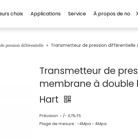
eurs choix
Applications
Service
À propos de nous
»
Transmetteur de pression différentiell
de pression différentielle
Transmetteur de press
membrane à double 
Hart
Précision ﹢/- 0,1% FS
Plage de mesure : -4Mpa ~ 4Mpa