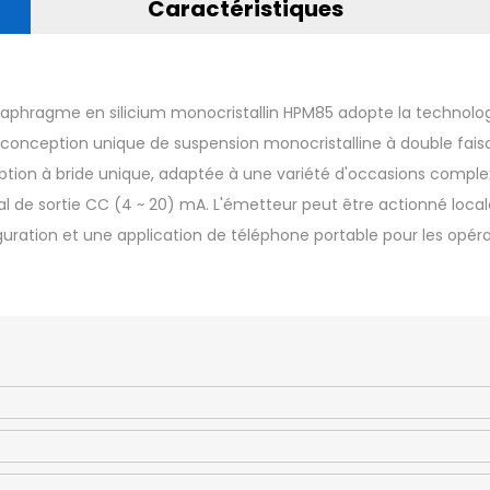
Caractéristiques
 diaphragme en silicium monocristallin HPM85 adopte la technol
e conception unique de suspension monocristalline à double fais
ception à bride unique, adaptée à une variété d'occasions compl
gnal de sortie CC (4 ~ 20) mA. L'émetteur peut être actionné loc
guration et une application de téléphone portable pour les opéra