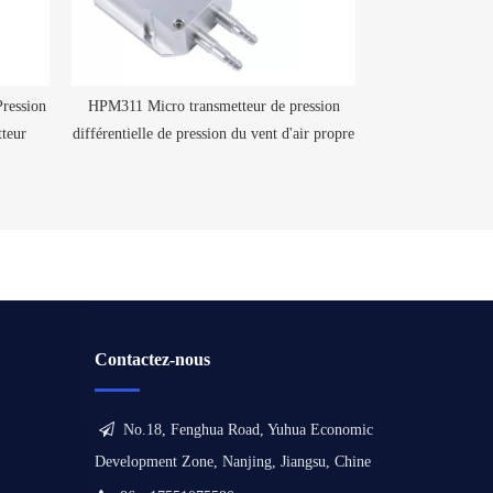
ression
HPM311 Micro transmetteur de pression
Transmetteur de
tteur
différentielle de pression du vent d'air propre
monocristallin de
HA
Contactez-nous

No.18, Fenghua Road, Yuhua Economic
Development Zone, Nanjing, Jiangsu, Chine