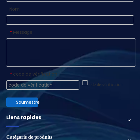
Nom
Message
*
code de vérification
*
Soumettre
Liens rapides
Catégorie de produits