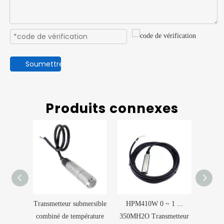
Soumettre
Produits connexes
 niveau
Transmetteur submersible
HPM410W 0 ~ 1 ...
Émett
ible
combiné de température
350MH2O Transmetteur
liquid