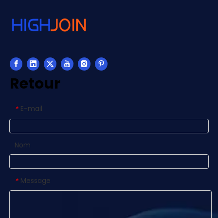
Retour
E-mail
*
Nom
Message
*