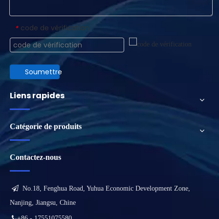
code de vérification
*
Soumettre
Liens rapides
Catégorie de produits
Contactez-nous

No.18, Fenghua Road, Yuhua Economic Development Zone,
Nanjing, Jiangsu, Chine

+86 - 17551075580