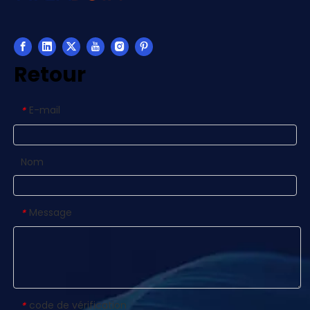
Retour
E-mail
*
Nom
Message
*
code de vérification
*