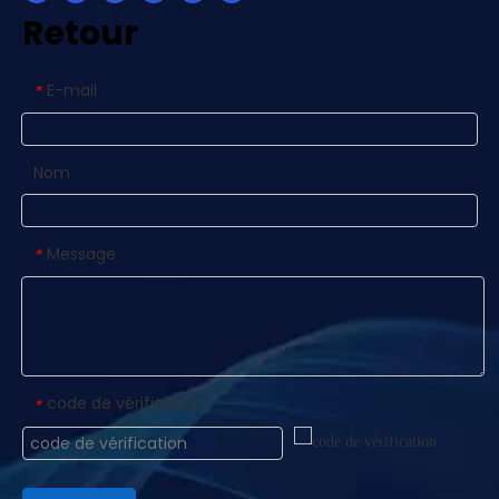
Retour
E-mail
*
Nom
Message
*
code de vérification
*