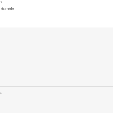
n
 durable