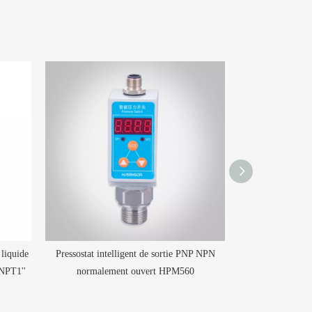
liquide
Pressostat intelligent de sortie PNP NPN
Pressostat numé
'NPT1''
normalement ouvert HPM560
relais 