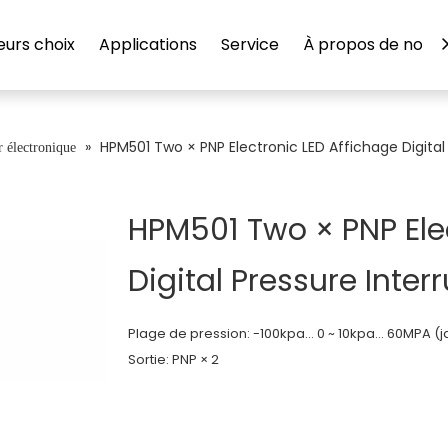
eurs choix
Applications
Service
À propos de nous
»
HPM501 Two × PNP Electronic LED Affichage Digital
r électronique
HPM501 Two × PNP Ele
Digital Pressure Inter
Plage de pression: -100kpa… 0 ~ 10kpa… 60MPA (j
Sortie: PNP × 2