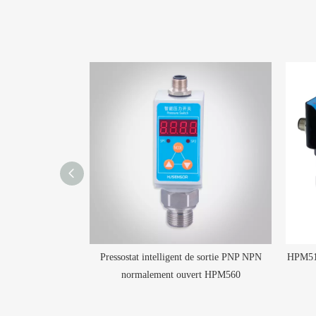
Sortie Pressostat
Pressostat intelligent de sortie PNP NPN
HPM510
elligent
normalement ouvert HPM560