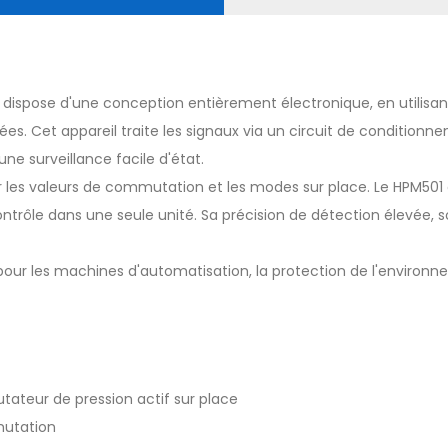
1
dispose d'une conception entièrement électronique, en utilisant
ées. Cet appareil traite les signaux via un circuit de conditionn
e surveillance facile d'état.
ter les valeurs de commutation et les modes sur place. Le HPM501
ontrôle dans une seule unité. Sa précision de détection élevée, s
ur les machines d'automatisation, la protection de l'environne
tateur de pression actif sur place
mutation