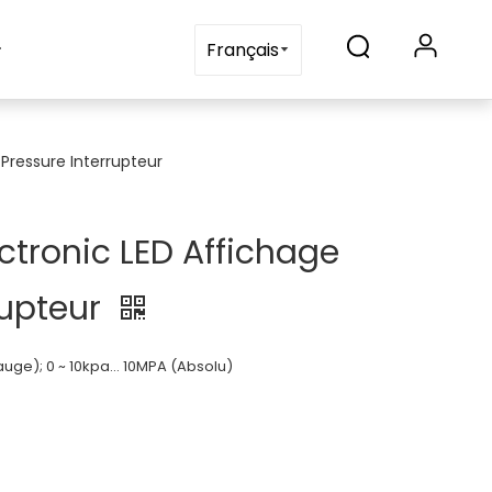
Blogs
Contactez-nous
Français
 Pressure Interrupteur
ctronic LED Affichage
rupteur
auge); 0 ~ 10kpa… 10MPA (Absolu)