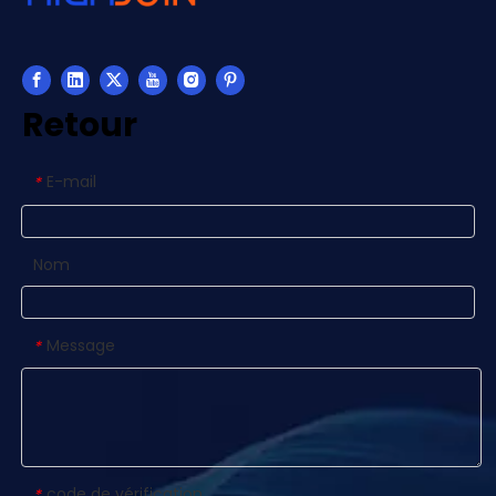
Retour
E-mail
*
Nom
Message
*
code de vérification
*